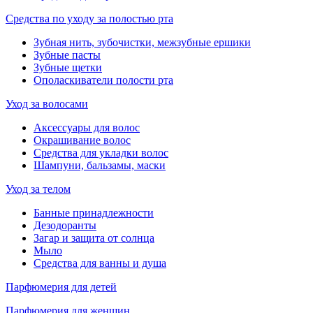
Средства по уходу за полостью рта
Зубная нить, зубочистки, межзубные ершики
Зубные пасты
Зубные щетки
Ополаскиватели полости рта
Уход за волосами
Аксессуары для волос
Окрашивание волос
Средства для укладки волос
Шампуни, бальзамы, маски
Уход за телом
Банные принадлежности
Дезодоранты
Загар и защита от солнца
Мыло
Средства для ванны и душа
Парфюмерия для детей
Парфюмерия для женщин