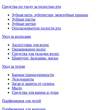
Средства по уходу за полостью рта
Зубная нить, зубочистки, межзубные ершики
Зубные пасты
Зубные щетки
Ополаскиватели полости рта
Уход за волосами
Аксессуары для волос
Окрашивание волос
Средства для укладки волос
Шампуни, бальзамы, маски
Уход за телом
Банные принадлежности
Дезодоранты
Загар и защита от солнца
Мыло
Средства для ванны и душа
Парфюмерия для детей
Парфюмерия для женщин