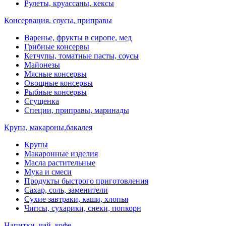
Рулеты, круассаны, кексы
Консервация, соусы, приправы
Варенье, фрукты в сиропе, мед
Грибные консервы
Кетчупы, томатные пасты, соусы
Майонезы
Мясные консервы
Овощные консервы
Рыбные консервы
Сгущенка
Специи, приправы, маринады
Крупа, макароны,бакалея
Крупы
Макаронные изделия
Масла растительные
Мука и смеси
Продукты быстрого приготовления
Сахар, соль, заменители
Сухие завтраки, каши, хлопья
Чипсы, сухарики, снеки, попкорн
Напитки, чай, кофе