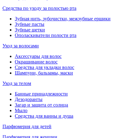
Средства по уходу за полостью рта
Зубная нить, зубочистки, межзубные ершики
Зубные пасты
Зубные щетки
Ополаскиватели полости рта
Уход за волосами
Аксессуары для волос
Окрашивание волос
Средства для укладки волос
Шампуни, бальзамы, маски
Уход за телом
Банные принадлежности
Дезодоранты
Загар и защита от солнца
Мыло
Средства для ванны и душа
Парфюмерия для детей
Парфюмерия для женщин