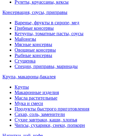
Рулеты, круассаны, кексы
Консервация, соусы, приправы
Варенье, фрукты в сиропе, мед
Грибные консервы
Кетчупы, томатные пасты, соусы
Майонезы
Мясные консервы
Овощные консервы
Рыбные консервы
Сгущенка
Специи, приправы, маринады
Крупа, макароны,бакалея
Крупы
Макаронные изделия
Масла растительные
Мука и смеси
Продукты быстрого приготовления
Сахар, соль, заменители
Сухие завтраки, каши, хлопья
Чипсы, сухарики, снеки, попкорн
Напитки, чай, кофе