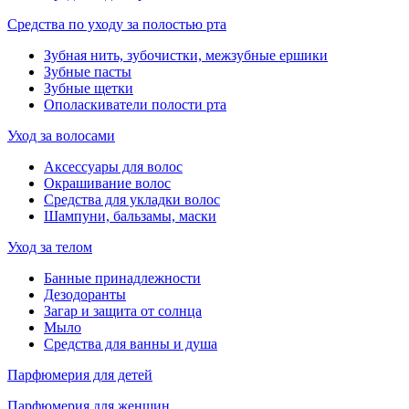
Средства по уходу за полостью рта
Зубная нить, зубочистки, межзубные ершики
Зубные пасты
Зубные щетки
Ополаскиватели полости рта
Уход за волосами
Аксессуары для волос
Окрашивание волос
Средства для укладки волос
Шампуни, бальзамы, маски
Уход за телом
Банные принадлежности
Дезодоранты
Загар и защита от солнца
Мыло
Средства для ванны и душа
Парфюмерия для детей
Парфюмерия для женщин