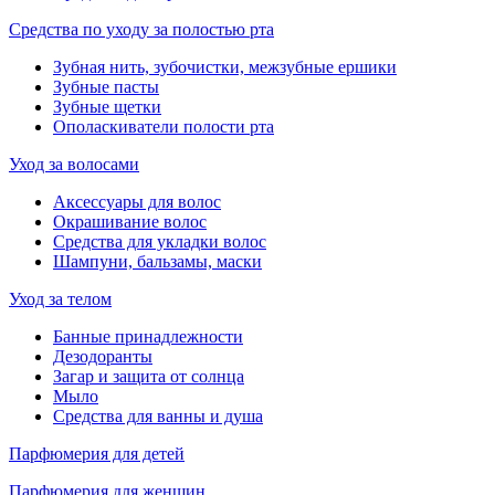
Средства по уходу за полостью рта
Зубная нить, зубочистки, межзубные ершики
Зубные пасты
Зубные щетки
Ополаскиватели полости рта
Уход за волосами
Аксессуары для волос
Окрашивание волос
Средства для укладки волос
Шампуни, бальзамы, маски
Уход за телом
Банные принадлежности
Дезодоранты
Загар и защита от солнца
Мыло
Средства для ванны и душа
Парфюмерия для детей
Парфюмерия для женщин