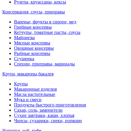
Рулеты, круассаны, кексы
Консервация, соусы, приправы
Варенье, фрукты в сиропе, мед
Грибные консервы
Кетчупы, томатные пасты, соусы
Майонезы
Мясные консервы
Овощные консервы
Рыбные консервы
Сгущенка
Специи, приправы, маринады
Крупа, макароны,бакалея
Крупы
Макаронные изделия
Масла растительные
Мука и смеси
Продукты быстрого приготовления
Сахар, соль, заменители
Сухие завтраки, каши, хлопья
Чипсы, сухарики, снеки, попкорн
Напитки, чай, кофе