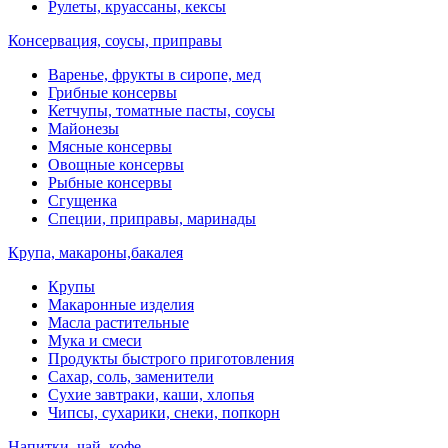
Рулеты, круассаны, кексы
Консервация, соусы, приправы
Варенье, фрукты в сиропе, мед
Грибные консервы
Кетчупы, томатные пасты, соусы
Майонезы
Мясные консервы
Овощные консервы
Рыбные консервы
Сгущенка
Специи, приправы, маринады
Крупа, макароны,бакалея
Крупы
Макаронные изделия
Масла растительные
Мука и смеси
Продукты быстрого приготовления
Сахар, соль, заменители
Сухие завтраки, каши, хлопья
Чипсы, сухарики, снеки, попкорн
Напитки, чай, кофе