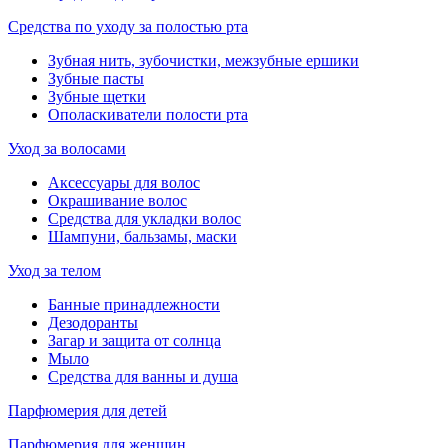
Средства по уходу за полостью рта
Зубная нить, зубочистки, межзубные ершики
Зубные пасты
Зубные щетки
Ополаскиватели полости рта
Уход за волосами
Аксессуары для волос
Окрашивание волос
Средства для укладки волос
Шампуни, бальзамы, маски
Уход за телом
Банные принадлежности
Дезодоранты
Загар и защита от солнца
Мыло
Средства для ванны и душа
Парфюмерия для детей
Парфюмерия для женщин