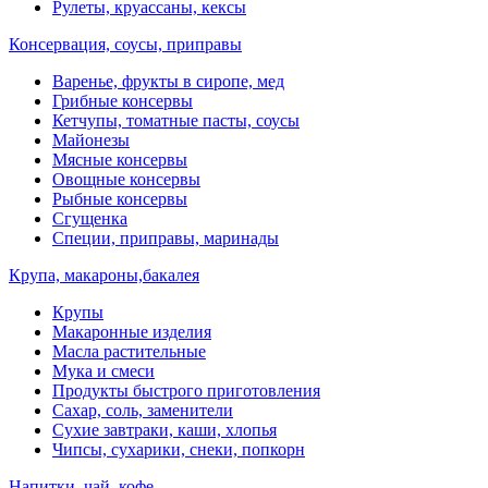
Рулеты, круассаны, кексы
Консервация, соусы, приправы
Варенье, фрукты в сиропе, мед
Грибные консервы
Кетчупы, томатные пасты, соусы
Майонезы
Мясные консервы
Овощные консервы
Рыбные консервы
Сгущенка
Специи, приправы, маринады
Крупа, макароны,бакалея
Крупы
Макаронные изделия
Масла растительные
Мука и смеси
Продукты быстрого приготовления
Сахар, соль, заменители
Сухие завтраки, каши, хлопья
Чипсы, сухарики, снеки, попкорн
Напитки, чай, кофе