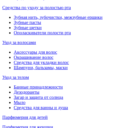
Средства по уходу за полостью рта
Зубная нить, зубочистки, межзубные ершики
Зубные пасты
Зубные щетки
Ополаскиватели полости рта
Уход за волосами
Аксессуары для волос
Окрашивание волос
Средства для укладки волос
Шампуни, бальзамы, маски
Уход за телом
Банные принадлежности
Дезодоранты
Загар и защита от солнца
Мыло
Средства для ванны и душа
Парфюмерия для детей
Парфюмерия для женщин