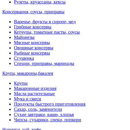
Рулеты, круассаны, кексы
Консервация, соусы, приправы
Варенье, фрукты в сиропе, мед
Грибные консервы
Кетчупы, томатные пасты, соусы
Майонезы
Мясные консервы
Овощные консервы
Рыбные консервы
Сгущенка
Специи, приправы, маринады
Крупа, макароны,бакалея
Крупы
Макаронные изделия
Масла растительные
Мука и смеси
Продукты быстрого приготовления
Сахар, соль, заменители
Сухие завтраки, каши, хлопья
Чипсы, сухарики, снеки, попкорн
Напитки, чай, кофе