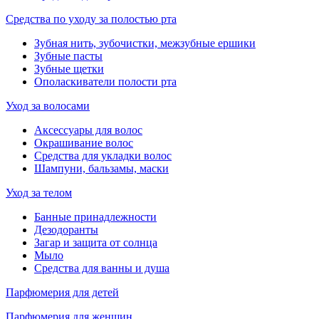
Средства по уходу за полостью рта
Зубная нить, зубочистки, межзубные ершики
Зубные пасты
Зубные щетки
Ополаскиватели полости рта
Уход за волосами
Аксессуары для волос
Окрашивание волос
Средства для укладки волос
Шампуни, бальзамы, маски
Уход за телом
Банные принадлежности
Дезодоранты
Загар и защита от солнца
Мыло
Средства для ванны и душа
Парфюмерия для детей
Парфюмерия для женщин