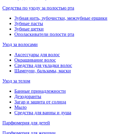
Средства по уходу за полостью рта
Зубная нить, зубочистки, межзубные ершики
Зубные пасты
Зубные щетки
Ополаскиватели полости рта
Уход за волосами
Аксессуары для волос
Окрашивание волос
Средства для укладки волос
Шампуни, бальзамы, маски
Уход за телом
Банные принадлежности
Дезодоранты
Загар и защита от солнца
Мыло
Средства для ванны и душа
Парфюмерия для детей
Парфюмерия для женщин