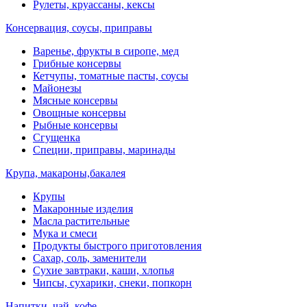
Рулеты, круассаны, кексы
Консервация, соусы, приправы
Варенье, фрукты в сиропе, мед
Грибные консервы
Кетчупы, томатные пасты, соусы
Майонезы
Мясные консервы
Овощные консервы
Рыбные консервы
Сгущенка
Специи, приправы, маринады
Крупа, макароны,бакалея
Крупы
Макаронные изделия
Масла растительные
Мука и смеси
Продукты быстрого приготовления
Сахар, соль, заменители
Сухие завтраки, каши, хлопья
Чипсы, сухарики, снеки, попкорн
Напитки, чай, кофе