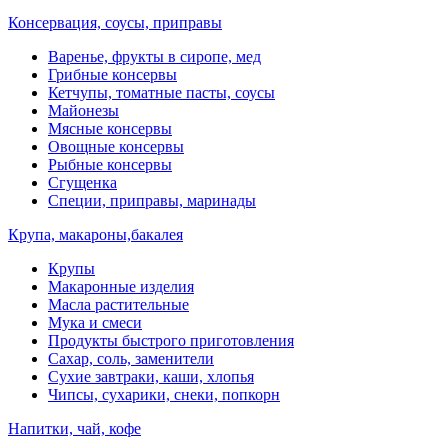
Консервация, соусы, приправы
Варенье, фрукты в сиропе, мед
Грибные консервы
Кетчупы, томатные пасты, соусы
Майонезы
Мясные консервы
Овощные консервы
Рыбные консервы
Сгущенка
Специи, приправы, маринады
Крупа, макароны,бакалея
Крупы
Макаронные изделия
Масла растительные
Мука и смеси
Продукты быстрого приготовления
Сахар, соль, заменители
Сухие завтраки, каши, хлопья
Чипсы, сухарики, снеки, попкорн
Напитки, чай, кофе