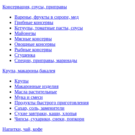
Консервация, соусы, приправы
Варенье, фрукты в сиропе, мед
Грибные консервы
Кетчупы, томатные пасты, соусы
Майонезы
Мясные консервы
Овощные консервы
Рыбные консервы
Сгущенка
Специи, приправы, маринады
Крупа, макароны,бакалея
Крупы
Макаронные изделия
Масла растительные
Мука и смеси
Продукты быстрого приготовления
Сахар, соль, заменители
Сухие завтраки, каши, хлопья
Чипсы, сухарики, снеки, попкорн
Напитки, чай, кофе