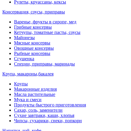
Рулеты, круассаны, кексы
Консервация, соусы, приправы
Варенье, фрукты в сиропе, мед
Грибные консервы
Кетчупы, томатные пасты, соусы
Майонезы
Мясные консервы
Овощные консервы
Рыбные консервы
Сгущенка
Специи, приправы, маринады
Крупа, макароны,бакалея
Крупы
Макаронные изделия
Масла растительные
Мука и смеси
Продукты быстрого приготовления
Сахар, соль, заменители
Сухие завтраки, каши, хлопья
Чипсы, сухарики, снеки, попкорн
Напитки, чай, кофе