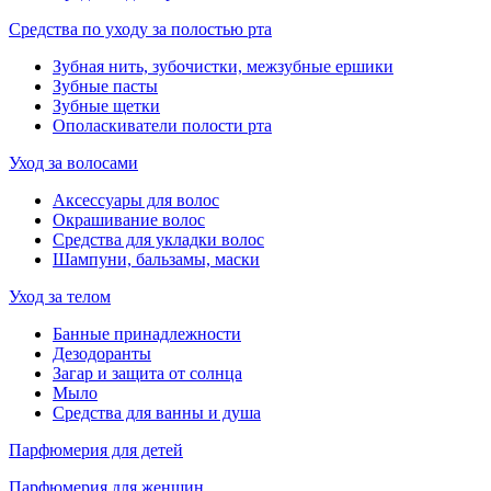
Средства по уходу за полостью рта
Зубная нить, зубочистки, межзубные ершики
Зубные пасты
Зубные щетки
Ополаскиватели полости рта
Уход за волосами
Аксессуары для волос
Окрашивание волос
Средства для укладки волос
Шампуни, бальзамы, маски
Уход за телом
Банные принадлежности
Дезодоранты
Загар и защита от солнца
Мыло
Средства для ванны и душа
Парфюмерия для детей
Парфюмерия для женщин