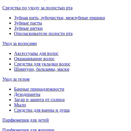
Средства по уходу за полостью рта
Зубная нить, зубочистки, межзубные ершики
Зубные пасты
Зубные щетки
Ополаскиватели полости рта
Уход за волосами
Аксессуары для волос
Окрашивание волос
Средства для укладки волос
Шампуни, бальзамы, маски
Уход за телом
Банные принадлежности
Дезодоранты
Загар и защита от солнца
Мыло
Средства для ванны и душа
Парфюмерия для детей
Парфюмерия для женщин