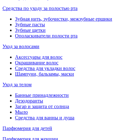
Средства по уходу за полостью рта
Зубная нить, зубочистки, межзубные ершики
Зубные пасты
Зубные щетки
Ополаскиватели полости рта
Уход за волосами
Аксессуары для волос
Окрашивание волос
Средства для укладки волос
Шампуни, бальзамы, маски
Уход за телом
Банные принадлежности
Дезодоранты
Загар и защита от солнца
Мыло
Средства для ванны и душа
Парфюмерия для детей
Парфюмерия для женщин