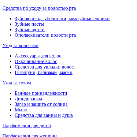
Средства по уходу за полостью рта
Зубная нить, зубочистки, межзубные ершики
Зубные пасты
Зубные щетки
Ополаскиватели полости рта
Уход за волосами
Аксессуары для волос
Окрашивание волос
Средства для укладки волос
Шампуни, бальзамы, маски
Уход за телом
Банные принадлежности
Дезодоранты
Загар и защита от солнца
Мыло
Средства для ванны и душа
Парфюмерия для детей
Парфюмерия для женщин