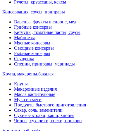
Рулеты, круассаны, кексы
Консервация, соусы, приправы
Варенье, фрукты в сиропе, мед
Грибные консервы
Кетчупы, томатные пасты, соусы
Майонезы
Мясные консервы
Овощные консервы
Рыбные консервы
Сгущенка
Специи, приправы, маринады
Крупа, макароны,бакалея
Крупы
Макаронные изделия
Масла растительные
Мука и смеси
Продукты быстрого приготовления
Сахар, соль, заменители
Сухие завтраки, каши, хлопья
Чипсы, сухарики, снеки, попкорн
Напитки, чай, кофе