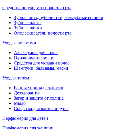
Средства по уходу за полостью рта
Зубная нить, зубочистки, межзубные ершики
Зубные пасты
Зубные щетки
Ополаскиватели полости рта
Уход за волосами
Аксессуары для волос
Окрашивание волос
Средства для укладки волос
Шампуни, бальзамы, маски
Уход за телом
Банные принадлежности
Дезодоранты
Загар и защита от солнца
Мыло
Средства для ванны и душа
Парфюмерия для детей
Парфюмерия для женщин