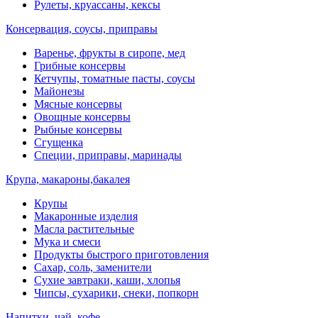
Рулеты, круассаны, кексы
Консервация, соусы, приправы
Варенье, фрукты в сиропе, мед
Грибные консервы
Кетчупы, томатные пасты, соусы
Майонезы
Мясные консервы
Овощные консервы
Рыбные консервы
Сгущенка
Специи, приправы, маринады
Крупа, макароны,бакалея
Крупы
Макаронные изделия
Масла растительные
Мука и смеси
Продукты быстрого приготовления
Сахар, соль, заменители
Сухие завтраки, каши, хлопья
Чипсы, сухарики, снеки, попкорн
Напитки, чай, кофе