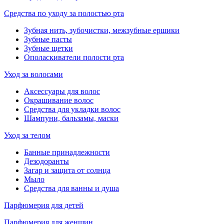
Средства по уходу за полостью рта
Зубная нить, зубочистки, межзубные ершики
Зубные пасты
Зубные щетки
Ополаскиватели полости рта
Уход за волосами
Аксессуары для волос
Окрашивание волос
Средства для укладки волос
Шампуни, бальзамы, маски
Уход за телом
Банные принадлежности
Дезодоранты
Загар и защита от солнца
Мыло
Средства для ванны и душа
Парфюмерия для детей
Парфюмерия для женщин