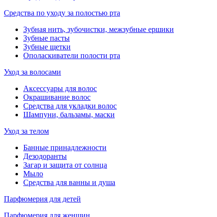
Средства по уходу за полостью рта
Зубная нить, зубочистки, межзубные ершики
Зубные пасты
Зубные щетки
Ополаскиватели полости рта
Уход за волосами
Аксессуары для волос
Окрашивание волос
Средства для укладки волос
Шампуни, бальзамы, маски
Уход за телом
Банные принадлежности
Дезодоранты
Загар и защита от солнца
Мыло
Средства для ванны и душа
Парфюмерия для детей
Парфюмерия для женщин