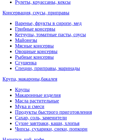
Рулеты, круассаны, кексы
Консервация, соусы, приправы
Варенье, фрукты в сиропе, мед
Грибные консервы
Кетчупы, томатные пасты, соусы
Майонезы
Мясные консервы
Овощные консервы
Рыбные консервы
Сгущенка
Специи, приправы, маринады
Крупа, макароны,бакалея
Крупы
Макаронные изделия
Масла растительные
Мука и смеси
Продукты быстрого приготовления
Сахар, соль, заменители
Сухие завтраки, каши, хлопья
Чипсы, сухарики, снеки, попкорн
Напитки, чай, кофе