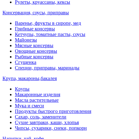
Рулеты, круассаны, кексы
Консервация, соусы, приправы
Варенье, фрукты в сиропе, мед
Грибные консервы
Кетчупы, томатные пасты, соусы
Майонезы
Мясные консервы
Овощные консервы
Рыбные консервы
Сгущенка
Специи, приправы, маринады
Крупа, макароны,бакалея
Крупы
Макаронные изделия
Масла растительные
Мука и смеси
Продукты быстрого приготовления
Сахар, соль, заменители
Сухие завтраки, каши, хлопья
Чипсы, сухарики, снеки, попкорн
Напитки, чай, кофе