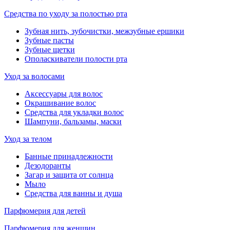
Средства по уходу за полостью рта
Зубная нить, зубочистки, межзубные ершики
Зубные пасты
Зубные щетки
Ополаскиватели полости рта
Уход за волосами
Аксессуары для волос
Окрашивание волос
Средства для укладки волос
Шампуни, бальзамы, маски
Уход за телом
Банные принадлежности
Дезодоранты
Загар и защита от солнца
Мыло
Средства для ванны и душа
Парфюмерия для детей
Парфюмерия для женщин