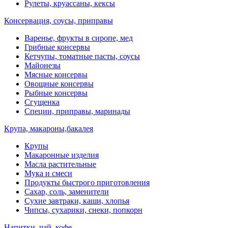
Рулеты, круассаны, кексы
Консервация, соусы, приправы
Варенье, фрукты в сиропе, мед
Грибные консервы
Кетчупы, томатные пасты, соусы
Майонезы
Мясные консервы
Овощные консервы
Рыбные консервы
Сгущенка
Специи, приправы, маринады
Крупа, макароны,бакалея
Крупы
Макаронные изделия
Масла растительные
Мука и смеси
Продукты быстрого приготовления
Сахар, соль, заменители
Сухие завтраки, каши, хлопья
Чипсы, сухарики, снеки, попкорн
Напитки, чай, кофе