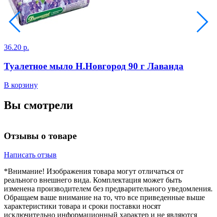
36.20 р.
7
Туалетное мыло Н.Новгород 90 г Лаванда
В корзину
В
Вы смотрели
Отзывы о товаре
Написать отзыв
*Внимание! Изображения товара могут отличаться от
реального внешнего вида. Комплектация может быть
изменена производителем без предварительного уведомления.
Обращаем ваше внимание на то, что все приведенные выше
характеристики товара и сроки поставки носят
исключительно информационный характер и не являются