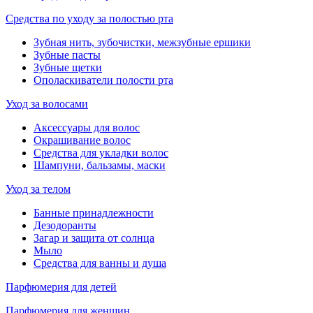
Средства по уходу за полостью рта
Зубная нить, зубочистки, межзубные ершики
Зубные пасты
Зубные щетки
Ополаскиватели полости рта
Уход за волосами
Аксессуары для волос
Окрашивание волос
Средства для укладки волос
Шампуни, бальзамы, маски
Уход за телом
Банные принадлежности
Дезодоранты
Загар и защита от солнца
Мыло
Средства для ванны и душа
Парфюмерия для детей
Парфюмерия для женщин