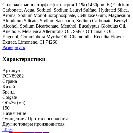
Содержит монофторфосфат натрия 1,1% (1450ppm F-) Calcium
Carbonate, Aqua, Sorbitol, Sodium Lauryl Sulfate, Hydrated Silica,
Aroma, Sodium Monofluorophosphate, Cellulose Gum, Magnesium
Aluminum Silicate, Sodium Saccharin, Sodium Carbonate, Benzyl
Alcohol, Sodium Bicarbonate, Menthol, Eucalyptus Globulus Oil,
Anethole, Melaleuca Alternifolia Oil, Salvia Officinalis Oil,
Eugenol, Commiphora Myrrha Oil, Chamomilla Recutita Flower
Extract, Limonene, CI 74260
Развернуть
Характеристики
Артикул
FCN89282
Страна
Китай
Бренд
Colgate
Объём (мл)
150
Назначение
Очищение / Против воспаления
Другие товары производителя
-35%