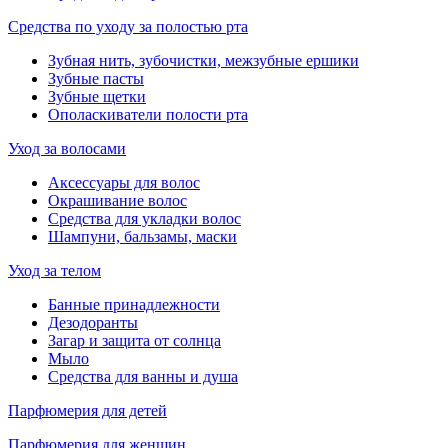
Средства по уходу за полостью рта
Зубная нить, зубочистки, межзубные ершики
Зубные пасты
Зубные щетки
Ополаскиватели полости рта
Уход за волосами
Аксессуары для волос
Окрашивание волос
Средства для укладки волос
Шампуни, бальзамы, маски
Уход за телом
Банные принадлежности
Дезодоранты
Загар и защита от солнца
Мыло
Средства для ванны и душа
Парфюмерия для детей
Парфюмерия для женщин