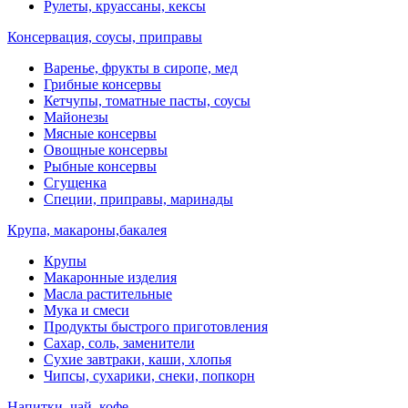
Рулеты, круассаны, кексы
Консервация, соусы, приправы
Варенье, фрукты в сиропе, мед
Грибные консервы
Кетчупы, томатные пасты, соусы
Майонезы
Мясные консервы
Овощные консервы
Рыбные консервы
Сгущенка
Специи, приправы, маринады
Крупа, макароны,бакалея
Крупы
Макаронные изделия
Масла растительные
Мука и смеси
Продукты быстрого приготовления
Сахар, соль, заменители
Сухие завтраки, каши, хлопья
Чипсы, сухарики, снеки, попкорн
Напитки, чай, кофе