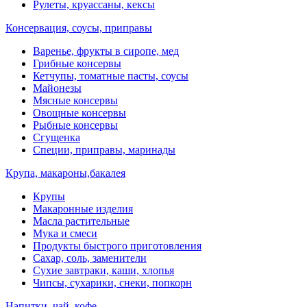
Рулеты, круассаны, кексы
Консервация, соусы, приправы
Варенье, фрукты в сиропе, мед
Грибные консервы
Кетчупы, томатные пасты, соусы
Майонезы
Мясные консервы
Овощные консервы
Рыбные консервы
Сгущенка
Специи, приправы, маринады
Крупа, макароны,бакалея
Крупы
Макаронные изделия
Масла растительные
Мука и смеси
Продукты быстрого приготовления
Сахар, соль, заменители
Сухие завтраки, каши, хлопья
Чипсы, сухарики, снеки, попкорн
Напитки, чай, кофе