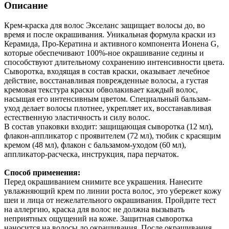
Описание
Крем-краска для волос Экселанс защищает волосы до, во
время и после окрашивания. Уникальная формула краски из
Керамида, Про-Кератина и активного компонента Ионена G,
которые обеспечивают 100%-ное окрашивание седины и
способствуют длительному сохранению интенсивности цвета.
Сыворотка, входящая в состав краски, оказывает лечебное
действие, восстанавливая поврежденные волосы, а густая
кремовая текстура краски обволакивает каждый волос,
насыщая его интенсивным цветом. Специальный бальзам-
уход делает волосы плотнее, укрепляет их, восстанавливая
естественную эластичность и силу волос.
В состав упаковки входит: защищающая сыворотка (12 мл),
флакон-аппликатор с проявителем (72 мл), тюбик с красящим
кремом (48 мл), флакон с бальзамом-уходом (60 мл),
аппликатор-расческа, инструкция, пара перчаток.
Способ применения:
Перед окрашиванием снимите все украшения. Нанесите
увлажняющий крем по линии роста волос, это убережет кожу
шеи и лица от нежелательного окрашивания. Пройдите тест
на аллергию, краска для волос не должна вызывать
неприятных ощущений на коже. Защитная сыворотка
наносится на волосы до окрашивания. После окрашивания