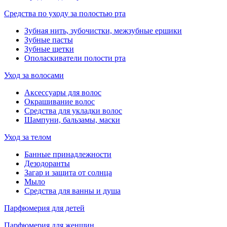
Средства по уходу за полостью рта
Зубная нить, зубочистки, межзубные ершики
Зубные пасты
Зубные щетки
Ополаскиватели полости рта
Уход за волосами
Аксессуары для волос
Окрашивание волос
Средства для укладки волос
Шампуни, бальзамы, маски
Уход за телом
Банные принадлежности
Дезодоранты
Загар и защита от солнца
Мыло
Средства для ванны и душа
Парфюмерия для детей
Парфюмерия для женщин