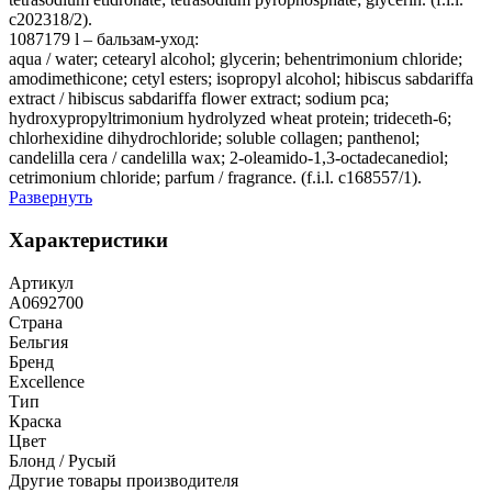
c202318/2).
1087179 l – бальзам-уход:
aqua / water; cetearyl alcohol; glycerin; behentrimonium chloride;
amodimethicone; cetyl esters; isopropyl alcohol; hibiscus sabdariffa
extract / hibiscus sabdariffa flower extract; sodium pca;
hydroxypropyltrimonium hydrolyzed wheat protein; trideceth-6;
chlorhexidine dihydrochloride; soluble collagen; panthenol;
candelilla cera / candelilla wax; 2-oleamido-1,3-octadecanediol;
cetrimonium chloride; parfum / fragrance. (f.i.l. c168557/1).
Развернуть
Характеристики
Артикул
A0692700
Страна
Бельгия
Бренд
Excellence
Тип
Краска
Цвет
Блонд / Русый
Другие товары производителя