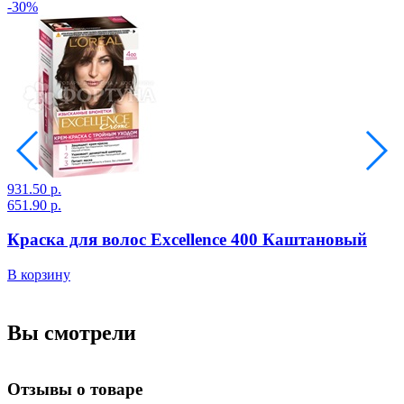
-30%
931.50 р.
9
651.90 р.
6
Краска для волос Excellence 400 Каштановый
В корзину
В
Вы смотрели
Отзывы о товаре