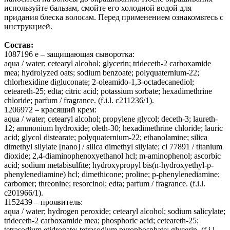
используйте бальзам, смойте его холодной водой для
придания блеска волосам. Перед применением ознакомьтесь с
инструкцией.
Состав:
1087196 e – защищающая сыворотка:
aqua / water; cetearyl alcohol; glycerin; trideceth-2 carboxamide
mea; hydrolyzed oats; sodium benzoate; polyquaternium-22;
chlorhexidine digluconate; 2-oleamido-1,3-octadecanediol;
ceteareth-25; edta; citric acid; potassium sorbate; hexadimethrine
chloride; parfum / fragrance. (f.i.l. c211236/1).
1206972 – красящий крем:
aqua / water; cetearyl alcohol; propylene glycol; deceth-3; laureth-
12; ammonium hydroxide; oleth-30; hexadimethrine chloride; lauric
acid; glycol distearate; polyquaternium-22; ethanolamine; silica
dimethyl silylate [nano] / silica dimethyl silylate; ci 77891 / titanium
dioxide; 2,4-diaminophenoxyethanol hcl; m-aminophenol; ascorbic
acid; sodium metabisulfite; hydroxypropyl bis(n-hydroxyethyl-p-
phenylenediamine) hcl; dimethicone; proline; p-phenylenediamine;
carbomer; threonine; resorcinol; edta; parfum / fragrance. (f.i.l.
c201966/1).
1152439 – проявитель:
aqua / water; hydrogen peroxide; cetearyl alcohol; sodium salicylate;
trideceth-2 carboxamide mea; phosphoric acid; ceteareth-25;
tetrasodium etidronate; tetrasodium pyrophosphate; glycerin. (f.i.l.