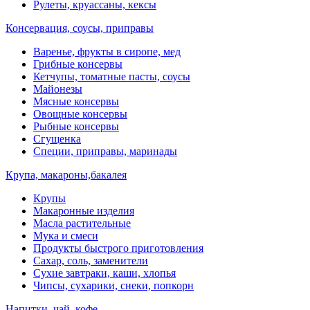
Рулеты, круассаны, кексы
Консервация, соусы, приправы
Варенье, фрукты в сиропе, мед
Грибные консервы
Кетчупы, томатные пасты, соусы
Майонезы
Мясные консервы
Овощные консервы
Рыбные консервы
Сгущенка
Специи, приправы, маринады
Крупа, макароны,бакалея
Крупы
Макаронные изделия
Масла растительные
Мука и смеси
Продукты быстрого приготовления
Сахар, соль, заменители
Сухие завтраки, каши, хлопья
Чипсы, сухарики, снеки, попкорн
Напитки, чай, кофе