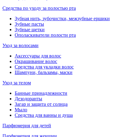
Средства по уходу за полостью рта
Зубная нить, зубочистки, межзубные ершики
Зубные пасты
Зубные щетки
Ополаскиватели полости рта
Уход за волосами
Аксессуары для волос
Окрашивание волос
Средства для укладки волос
Шампуни, бальзамы, маски
Уход за телом
Банные принадлежности
Дезодоранты
Загар и защита от солнца
Мыло
Средства для ванны и душа
Парфюмерия для детей
Парфюмерия для женщин