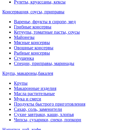
Рулеты, круассаны, кексы
Консервация, соусы, приправы
Варенье, фрукты в сиропе, мед
Грибные консервы
Кетчупы, томатные пасты, соусы
Майонезы
Мясные консервы
Овощные консервы
Рыбные консервы
Сгущенка
Специи, приправы, маринады
Крупа, макароны,бакалея
Крупы
Макаронные изделия
Масла растительные
Мука и смеси
Продукты быстрого приготовления
Сахар, соль, заменители
Сухие завтраки, каши, хлопья
Чипсы, сухарики, снеки, попкорн
Напитки, чай, кофе