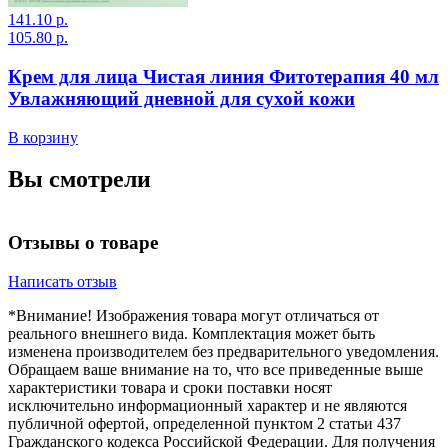
141.10 р.
3
105.80 р.
2
Крем для лица Чистая линия Фитотерапия 40 мл
Увлажняющий дневной для сухой кожи
В корзину
В
Вы смотрели
Отзывы о товаре
Написать отзыв
*Внимание! Изображения товара могут отличаться от
реального внешнего вида. Комплектация может быть
изменена производителем без предварительного уведомления.
Обращаем ваше внимание на то, что все приведенные выше
характеристики товара и сроки поставки носят
исключительно информационный характер и не являются
публичной офертой, определенной пунктом 2 статьи 437
Гражданского кодекса Российской Федерации. Для получения