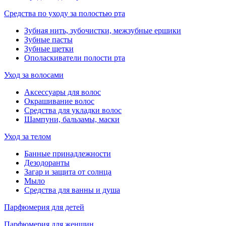
Средства по уходу за полостью рта
Зубная нить, зубочистки, межзубные ершики
Зубные пасты
Зубные щетки
Ополаскиватели полости рта
Уход за волосами
Аксессуары для волос
Окрашивание волос
Средства для укладки волос
Шампуни, бальзамы, маски
Уход за телом
Банные принадлежности
Дезодоранты
Загар и защита от солнца
Мыло
Средства для ванны и душа
Парфюмерия для детей
Парфюмерия для женщин