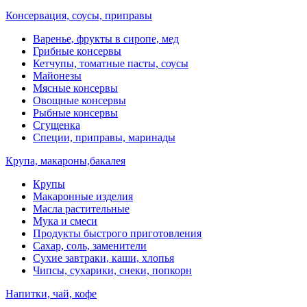
Консервация, соусы, приправы
Варенье, фрукты в сиропе, мед
Грибные консервы
Кетчупы, томатные пасты, соусы
Майонезы
Мясные консервы
Овощные консервы
Рыбные консервы
Сгущенка
Специи, приправы, маринады
Крупа, макароны,бакалея
Крупы
Макаронные изделия
Масла растительные
Мука и смеси
Продукты быстрого приготовления
Сахар, соль, заменители
Сухие завтраки, каши, хлопья
Чипсы, сухарики, снеки, попкорн
Напитки, чай, кофе