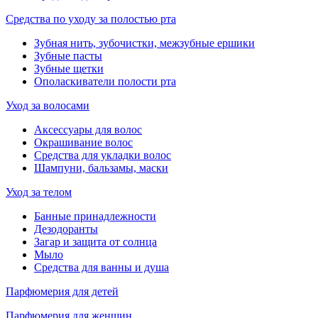
Средства по уходу за полостью рта
Зубная нить, зубочистки, межзубные ершики
Зубные пасты
Зубные щетки
Ополаскиватели полости рта
Уход за волосами
Аксессуары для волос
Окрашивание волос
Средства для укладки волос
Шампуни, бальзамы, маски
Уход за телом
Банные принадлежности
Дезодоранты
Загар и защита от солнца
Мыло
Средства для ванны и душа
Парфюмерия для детей
Парфюмерия для женщин