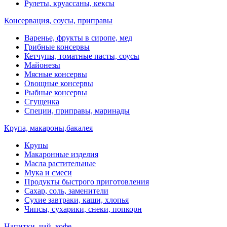
Рулеты, круассаны, кексы
Консервация, соусы, приправы
Варенье, фрукты в сиропе, мед
Грибные консервы
Кетчупы, томатные пасты, соусы
Майонезы
Мясные консервы
Овощные консервы
Рыбные консервы
Сгущенка
Специи, приправы, маринады
Крупа, макароны,бакалея
Крупы
Макаронные изделия
Масла растительные
Мука и смеси
Продукты быстрого приготовления
Сахар, соль, заменители
Сухие завтраки, каши, хлопья
Чипсы, сухарики, снеки, попкорн
Напитки, чай, кофе