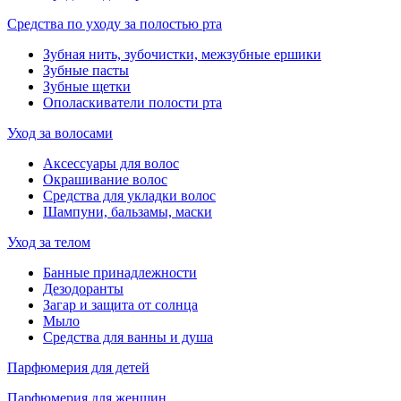
Средства по уходу за полостью рта
Зубная нить, зубочистки, межзубные ершики
Зубные пасты
Зубные щетки
Ополаскиватели полости рта
Уход за волосами
Аксессуары для волос
Окрашивание волос
Средства для укладки волос
Шампуни, бальзамы, маски
Уход за телом
Банные принадлежности
Дезодоранты
Загар и защита от солнца
Мыло
Средства для ванны и душа
Парфюмерия для детей
Парфюмерия для женщин