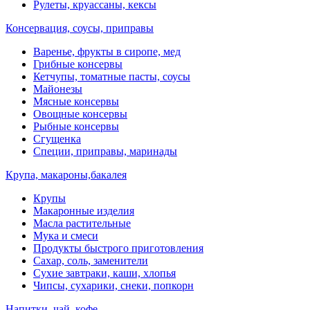
Рулеты, круассаны, кексы
Консервация, соусы, приправы
Варенье, фрукты в сиропе, мед
Грибные консервы
Кетчупы, томатные пасты, соусы
Майонезы
Мясные консервы
Овощные консервы
Рыбные консервы
Сгущенка
Специи, приправы, маринады
Крупа, макароны,бакалея
Крупы
Макаронные изделия
Масла растительные
Мука и смеси
Продукты быстрого приготовления
Сахар, соль, заменители
Сухие завтраки, каши, хлопья
Чипсы, сухарики, снеки, попкорн
Напитки, чай, кофе