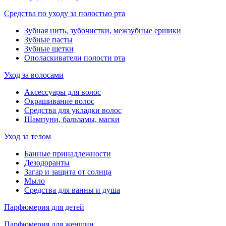
Средства по уходу за полостью рта
Зубная нить, зубочистки, межзубные ершики
Зубные пасты
Зубные щетки
Ополаскиватели полости рта
Уход за волосами
Аксессуары для волос
Окрашивание волос
Средства для укладки волос
Шампуни, бальзамы, маски
Уход за телом
Банные принадлежности
Дезодоранты
Загар и защита от солнца
Мыло
Средства для ванны и душа
Парфюмерия для детей
Парфюмерия для женщин