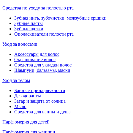
Средства по уходу за полостью рта
Зубная нить, зубочистки, межзубные ершики
Зубные пасты
Зубные щетки
Ополаскиватели полости рта
Уход за волосами
Аксессуары для волос
Окрашивание волос
Средства для укладки волос
Шампуни, бальзамы, маски
Уход за телом
Банные принадлежности
Дезодоранты
Загар и защита от солнца
Мыло
Средства для ванны и душа
Парфюмерия для детей
Парфюмерия для женщин