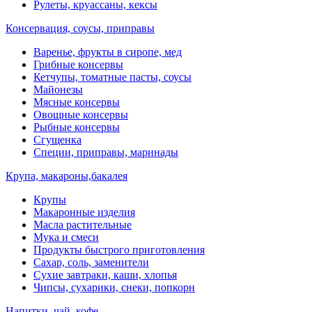
Рулеты, круассаны, кексы
Консервация, соусы, приправы
Варенье, фрукты в сиропе, мед
Грибные консервы
Кетчупы, томатные пасты, соусы
Майонезы
Мясные консервы
Овощные консервы
Рыбные консервы
Сгущенка
Специи, приправы, маринады
Крупа, макароны,бакалея
Крупы
Макаронные изделия
Масла растительные
Мука и смеси
Продукты быстрого приготовления
Сахар, соль, заменители
Сухие завтраки, каши, хлопья
Чипсы, сухарики, снеки, попкорн
Напитки, чай, кофе