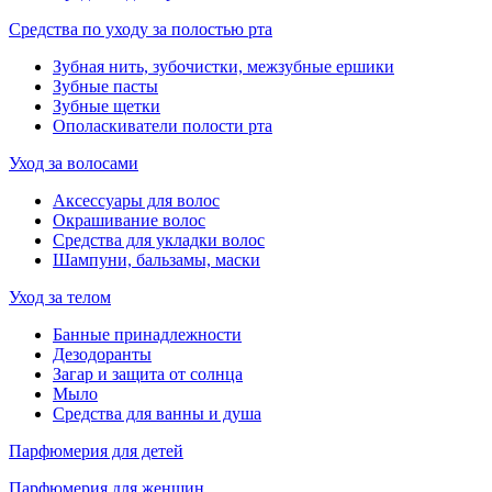
Средства по уходу за полостью рта
Зубная нить, зубочистки, межзубные ершики
Зубные пасты
Зубные щетки
Ополаскиватели полости рта
Уход за волосами
Аксессуары для волос
Окрашивание волос
Средства для укладки волос
Шампуни, бальзамы, маски
Уход за телом
Банные принадлежности
Дезодоранты
Загар и защита от солнца
Мыло
Средства для ванны и душа
Парфюмерия для детей
Парфюмерия для женщин