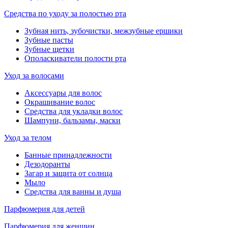
Средства по уходу за полостью рта
Зубная нить, зубочистки, межзубные ершики
Зубные пасты
Зубные щетки
Ополаскиватели полости рта
Уход за волосами
Аксессуары для волос
Окрашивание волос
Средства для укладки волос
Шампуни, бальзамы, маски
Уход за телом
Банные принадлежности
Дезодоранты
Загар и защита от солнца
Мыло
Средства для ванны и душа
Парфюмерия для детей
Парфюмерия для женщин