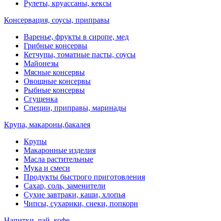
Рулеты, круассаны, кексы
Консервация, соусы, приправы
Варенье, фрукты в сиропе, мед
Грибные консервы
Кетчупы, томатные пасты, соусы
Майонезы
Мясные консервы
Овощные консервы
Рыбные консервы
Сгущенка
Специи, приправы, маринады
Крупа, макароны,бакалея
Крупы
Макаронные изделия
Масла растительные
Мука и смеси
Продукты быстрого приготовления
Сахар, соль, заменители
Сухие завтраки, каши, хлопья
Чипсы, сухарики, снеки, попкорн
Напитки, чай, кофе