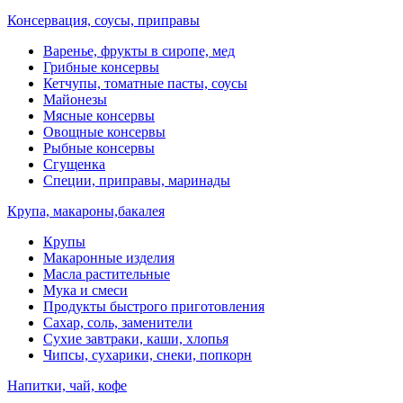
Консервация, соусы, приправы
Варенье, фрукты в сиропе, мед
Грибные консервы
Кетчупы, томатные пасты, соусы
Майонезы
Мясные консервы
Овощные консервы
Рыбные консервы
Сгущенка
Специи, приправы, маринады
Крупа, макароны,бакалея
Крупы
Макаронные изделия
Масла растительные
Мука и смеси
Продукты быстрого приготовления
Сахар, соль, заменители
Сухие завтраки, каши, хлопья
Чипсы, сухарики, снеки, попкорн
Напитки, чай, кофе