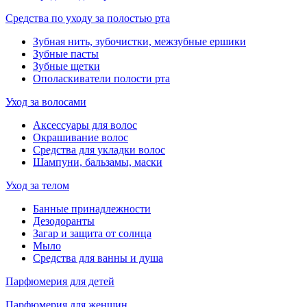
Средства по уходу за полостью рта
Зубная нить, зубочистки, межзубные ершики
Зубные пасты
Зубные щетки
Ополаскиватели полости рта
Уход за волосами
Аксессуары для волос
Окрашивание волос
Средства для укладки волос
Шампуни, бальзамы, маски
Уход за телом
Банные принадлежности
Дезодоранты
Загар и защита от солнца
Мыло
Средства для ванны и душа
Парфюмерия для детей
Парфюмерия для женщин