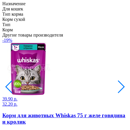
Назначение
Для кошек
Тип корма
Корм сухой
Тип
Корм
Другие товары производителя
-19%
3
39.90 р.
32.20 р.
Корм для животных Whiskas 75 г желе говядина
В
и кролик