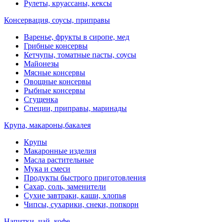
Рулеты, круассаны, кексы
Консервация, соусы, приправы
Варенье, фрукты в сиропе, мед
Грибные консервы
Кетчупы, томатные пасты, соусы
Майонезы
Мясные консервы
Овощные консервы
Рыбные консервы
Сгущенка
Специи, приправы, маринады
Крупа, макароны,бакалея
Крупы
Макаронные изделия
Масла растительные
Мука и смеси
Продукты быстрого приготовления
Сахар, соль, заменители
Сухие завтраки, каши, хлопья
Чипсы, сухарики, снеки, попкорн
Напитки, чай, кофе