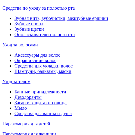
Средства по уходу за полостью рта
Зубная нить, зубочистки, межзубные ершики
Зубные пасты
Зубные щетки
Ополаскиватели полости рта
Уход за волосами
Аксессуары для волос
Окрашивание волос
Средства для укладки волос
Шампуни, бальзамы, маски
Уход за телом
Банные принадлежности
Дезодоранты
Загар и защита от солнца
Мыло
Средства для ванны и душа
Парфюмерия для детей
Парфюмерия для женщин