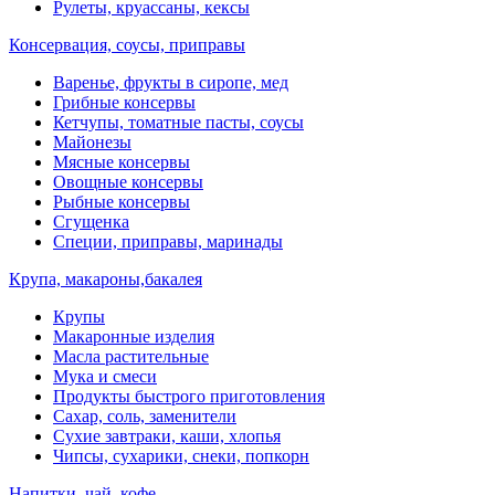
Рулеты, круассаны, кексы
Консервация, соусы, приправы
Варенье, фрукты в сиропе, мед
Грибные консервы
Кетчупы, томатные пасты, соусы
Майонезы
Мясные консервы
Овощные консервы
Рыбные консервы
Сгущенка
Специи, приправы, маринады
Крупа, макароны,бакалея
Крупы
Макаронные изделия
Масла растительные
Мука и смеси
Продукты быстрого приготовления
Сахар, соль, заменители
Сухие завтраки, каши, хлопья
Чипсы, сухарики, снеки, попкорн
Напитки, чай, кофе