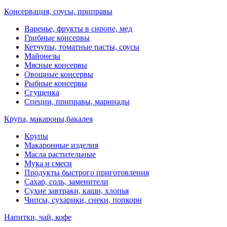
Консервация, соусы, приправы
Варенье, фрукты в сиропе, мед
Грибные консервы
Кетчупы, томатные пасты, соусы
Майонезы
Мясные консервы
Овощные консервы
Рыбные консервы
Сгущенка
Специи, приправы, маринады
Крупа, макароны,бакалея
Крупы
Макаронные изделия
Масла растительные
Мука и смеси
Продукты быстрого приготовления
Сахар, соль, заменители
Сухие завтраки, каши, хлопья
Чипсы, сухарики, снеки, попкорн
Напитки, чай, кофе