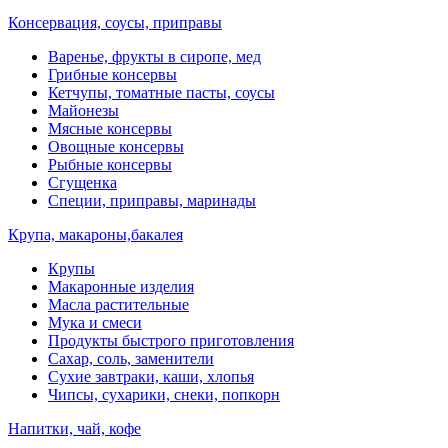
Консервация, соусы, приправы
Варенье, фрукты в сиропе, мед
Грибные консервы
Кетчупы, томатные пасты, соусы
Майонезы
Мясные консервы
Овощные консервы
Рыбные консервы
Сгущенка
Специи, приправы, маринады
Крупа, макароны,бакалея
Крупы
Макаронные изделия
Масла растительные
Мука и смеси
Продукты быстрого приготовления
Сахар, соль, заменители
Сухие завтраки, каши, хлопья
Чипсы, сухарики, снеки, попкорн
Напитки, чай, кофе