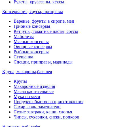
Рулеты, круассаны, кексы
Консервация, соусы, приправы
Варенье, фрукты в сиропе, мед
Грибные консервы
Кетчупы, томатные пасты, соусы
Майонезы
Мясные консервы
Овощные консервы
Рыбные консервы
Сгущенка
Специи, приправы, маринады
Крупа, макароны,бакалея
Крупы
Макаронные изделия
Масла растительные
Мука и смеси
Продукты быстрого приготовления
Сахар, соль, заменители
Сухие завтраки, каши, хлопья
Чипсы, сухарики, снеки, попкорн
Напитки, чай, кофе