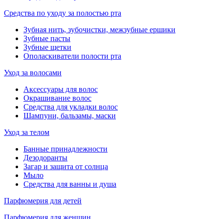
Средства по уходу за полостью рта
Зубная нить, зубочистки, межзубные ершики
Зубные пасты
Зубные щетки
Ополаскиватели полости рта
Уход за волосами
Аксессуары для волос
Окрашивание волос
Средства для укладки волос
Шампуни, бальзамы, маски
Уход за телом
Банные принадлежности
Дезодоранты
Загар и защита от солнца
Мыло
Средства для ванны и душа
Парфюмерия для детей
Парфюмерия для женщин