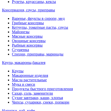
Рулеты, круассаны, кексы
Консервация, соусы, приправы
Варенье, фрукты в сиропе, мед
Грибные консервы
Кетчупы, томатные пасты, соусы
Майонезы
Мясные консервы
Овощные консервы
Рыбные консервы
Сгущенка
Специи, приправы, маринады
Крупа, макароны,бакалея
Крупы
Макаронные изделия
Масла растительные
Мука и смеси
Продукты быстрого приготовления
Сахар, соль, заменители
Сухие завтраки, каши, хлопья
Чипсы, сухарики, снеки, попкорн
Напитки, чай, кофе