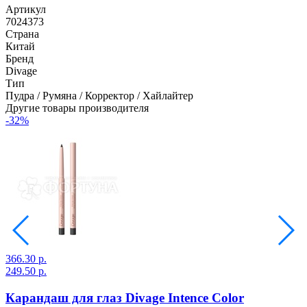
Артикул
7024373
Страна
Китай
Бренд
Divage
Тип
Пудра / Румяна / Корректор / Хайлайтер
Другие товары производителя
-32%
366.30 р.
2
249.50 р.
1
Карандаш для глаз Divage Intence Color