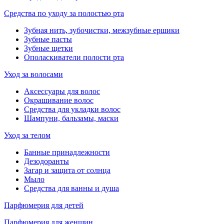
Средства по уходу за полостью рта
Зубная нить, зубочистки, межзубные ершики
Зубные пасты
Зубные щетки
Ополаскиватели полости рта
Уход за волосами
Аксессуары для волос
Окрашивание волос
Средства для укладки волос
Шампуни, бальзамы, маски
Уход за телом
Банные принадлежности
Дезодоранты
Загар и защита от солнца
Мыло
Средства для ванны и душа
Парфюмерия для детей
Парфюмерия для женщин