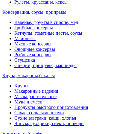
Рулеты, круассаны, кексы
Консервация, соусы, приправы
Варенье, фрукты в сиропе, мед
Грибные консервы
Кетчупы, томатные пасты, соусы
Майонезы
Мясные консервы
Овощные консервы
Рыбные консервы
Сгущенка
Специи, приправы, маринады
Крупа, макароны,бакалея
Крупы
Макаронные изделия
Масла растительные
Мука и смеси
Продукты быстрого приготовления
Сахар, соль, заменители
Сухие завтраки, каши, хлопья
Чипсы, сухарики, снеки, попкорн
Напитки, чай, кофе