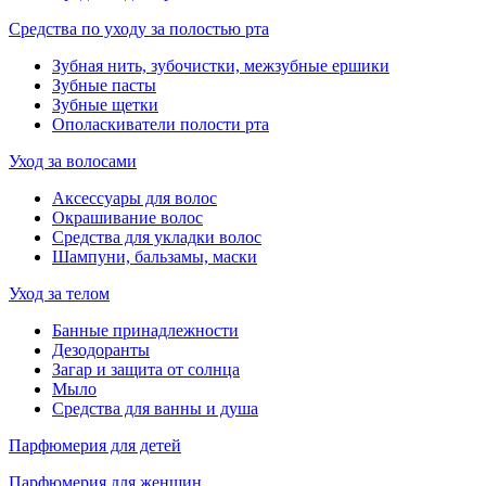
Средства по уходу за полостью рта
Зубная нить, зубочистки, межзубные ершики
Зубные пасты
Зубные щетки
Ополаскиватели полости рта
Уход за волосами
Аксессуары для волос
Окрашивание волос
Средства для укладки волос
Шампуни, бальзамы, маски
Уход за телом
Банные принадлежности
Дезодоранты
Загар и защита от солнца
Мыло
Средства для ванны и душа
Парфюмерия для детей
Парфюмерия для женщин