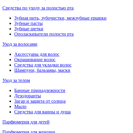
Средства по уходу за полостью рта
Зубная нить, зубочистки, межзубные ершики
Зубные пасты
Зубные щетки
Ополаскиватели полости рта
Уход за волосами
Аксессуары для волос
Окрашивание волос
Средства для укладки волос
Шампуни, бальзамы, маски
Уход за телом
Банные принадлежности
Дезодоранты
Загар и защита от солнца
Мыло
Средства для ванны и душа
Парфюмерия для детей
Парфюмерия для женщин