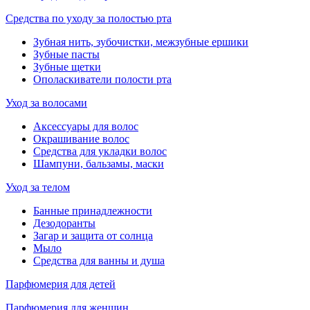
Средства по уходу за полостью рта
Зубная нить, зубочистки, межзубные ершики
Зубные пасты
Зубные щетки
Ополаскиватели полости рта
Уход за волосами
Аксессуары для волос
Окрашивание волос
Средства для укладки волос
Шампуни, бальзамы, маски
Уход за телом
Банные принадлежности
Дезодоранты
Загар и защита от солнца
Мыло
Средства для ванны и душа
Парфюмерия для детей
Парфюмерия для женщин