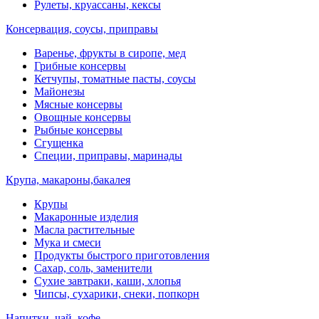
Рулеты, круассаны, кексы
Консервация, соусы, приправы
Варенье, фрукты в сиропе, мед
Грибные консервы
Кетчупы, томатные пасты, соусы
Майонезы
Мясные консервы
Овощные консервы
Рыбные консервы
Сгущенка
Специи, приправы, маринады
Крупа, макароны,бакалея
Крупы
Макаронные изделия
Масла растительные
Мука и смеси
Продукты быстрого приготовления
Сахар, соль, заменители
Сухие завтраки, каши, хлопья
Чипсы, сухарики, снеки, попкорн
Напитки, чай, кофе