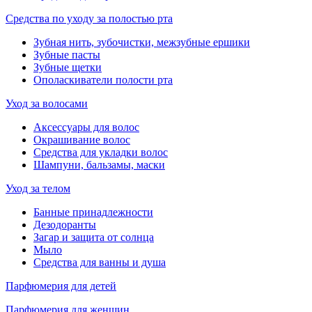
Средства по уходу за полостью рта
Зубная нить, зубочистки, межзубные ершики
Зубные пасты
Зубные щетки
Ополаскиватели полости рта
Уход за волосами
Аксессуары для волос
Окрашивание волос
Средства для укладки волос
Шампуни, бальзамы, маски
Уход за телом
Банные принадлежности
Дезодоранты
Загар и защита от солнца
Мыло
Средства для ванны и душа
Парфюмерия для детей
Парфюмерия для женщин