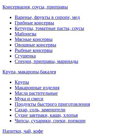
Консервация, соусы, приправы
Варенье, фрукты в сиропе, мед
Грибные консервы
Кетчупы, томатные пасты, соусы
Майонезы
Мясные консервы
Овощные консервы
Рыбные консервы
Сгущенка
Специи, приправы, маринады
Крупа, макароны,бакалея
Крупы
Макаронные изделия
Масла растительные
Мука и смеси
Продукты быстрого приготовления
Сахар, соль, заменители
Сухие завтраки, каши, хлопья
Чипсы, сухарики, снеки, попкорн
Напитки, чай, кофе