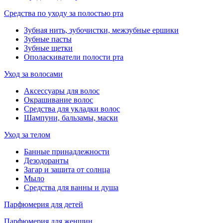
Средства по уходу за полостью рта
Зубная нить, зубочистки, межзубные ершики
Зубные пасты
Зубные щетки
Ополаскиватели полости рта
Уход за волосами
Аксессуары для волос
Окрашивание волос
Средства для укладки волос
Шампуни, бальзамы, маски
Уход за телом
Банные принадлежности
Дезодоранты
Загар и защита от солнца
Мыло
Средства для ванны и душа
Парфюмерия для детей
Парфюмерия для женщин