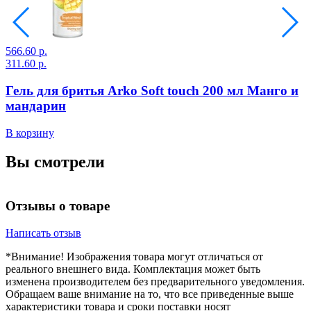
566.60 р.
3
311.60 р.
2
Гель для бритья Arko Soft touch 200 мл Манго и
мандарин
В
В корзину
Вы смотрели
Отзывы о товаре
Написать отзыв
*Внимание! Изображения товара могут отличаться от
реального внешнего вида. Комплектация может быть
изменена производителем без предварительного уведомления.
Обращаем ваше внимание на то, что все приведенные выше
характеристики товара и сроки поставки носят