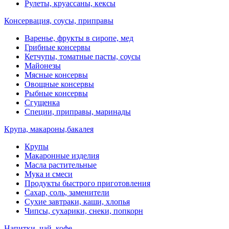
Рулеты, круассаны, кексы
Консервация, соусы, приправы
Варенье, фрукты в сиропе, мед
Грибные консервы
Кетчупы, томатные пасты, соусы
Майонезы
Мясные консервы
Овощные консервы
Рыбные консервы
Сгущенка
Специи, приправы, маринады
Крупа, макароны,бакалея
Крупы
Макаронные изделия
Масла растительные
Мука и смеси
Продукты быстрого приготовления
Сахар, соль, заменители
Сухие завтраки, каши, хлопья
Чипсы, сухарики, снеки, попкорн
Напитки, чай, кофе