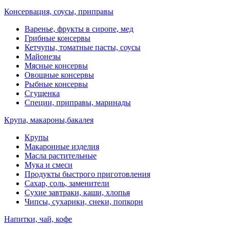
Консервация, соусы, приправы
Варенье, фрукты в сиропе, мед
Грибные консервы
Кетчупы, томатные пасты, соусы
Майонезы
Мясные консервы
Овощные консервы
Рыбные консервы
Сгущенка
Специи, приправы, маринады
Крупа, макароны,бакалея
Крупы
Макаронные изделия
Масла растительные
Мука и смеси
Продукты быстрого приготовления
Сахар, соль, заменители
Сухие завтраки, каши, хлопья
Чипсы, сухарики, снеки, попкорн
Напитки, чай, кофе