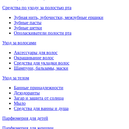
Средства по уходу за полостью рта
Зубная нить, зубочистки, межзубные ершики
Зубные пасты
Зубные щетки
Ополаскиватели полости рта
Уход за волосами
Аксессуары для волос
Окрашивание волос
Средства для укладки волос
Шампуни, бальзамы, маски
Уход за телом
Банные принадлежности
Дезодоранты
Загар и защита от солнца
Мыло
Средства для ванны и душа
Парфюмерия для детей
Парфюмерия для женщин