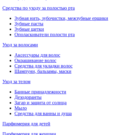
Средства по уходу за полостью рта
Зубная нить, зубочистки, межзубные ершики
Зубные пасты
Зубные щетки
Ополаскиватели полости рта
Уход за волосами
Аксессуары для волос
Окрашивание волос
Средства для укладки волос
Шампуни, бальзамы, маски
Уход за телом
Банные принадлежности
Дезодоранты
Загар и защита от солнца
Мыло
Средства для ванны и душа
Парфюмерия для детей
Парфюмерия для женщин