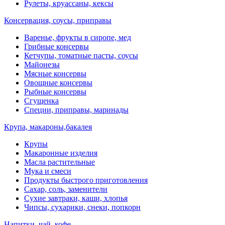
Рулеты, круассаны, кексы
Консервация, соусы, приправы
Варенье, фрукты в сиропе, мед
Грибные консервы
Кетчупы, томатные пасты, соусы
Майонезы
Мясные консервы
Овощные консервы
Рыбные консервы
Сгущенка
Специи, приправы, маринады
Крупа, макароны,бакалея
Крупы
Макаронные изделия
Масла растительные
Мука и смеси
Продукты быстрого приготовления
Сахар, соль, заменители
Сухие завтраки, каши, хлопья
Чипсы, сухарики, снеки, попкорн
Напитки, чай, кофе