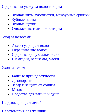
Средства по уходу за полостью рта
Зубная нить, зубочистки, межзубные ершики
Зубные пасты
Зубные щетки
Ополаскиватели полости рта
Уход за волосами
Аксессуары для волос
Окрашивание волос
Средства для укладки волос
Шампуни, бальзамы, маски
Уход за телом
Банные принадлежности
Дезодоранты
Загар и защита от солнца
Мыло
Средства для ванны и душа
Парфюмерия для детей
Парфюмерия для женщин