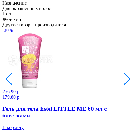
Назначение
Для окрашенных волос
Пол
Женский
Другие товары производителя
-30%
256.90 р.
3
179.80 р.
2
Гель для тела Estel LITTLE ME 60 мл с
блестками
В
В корзину